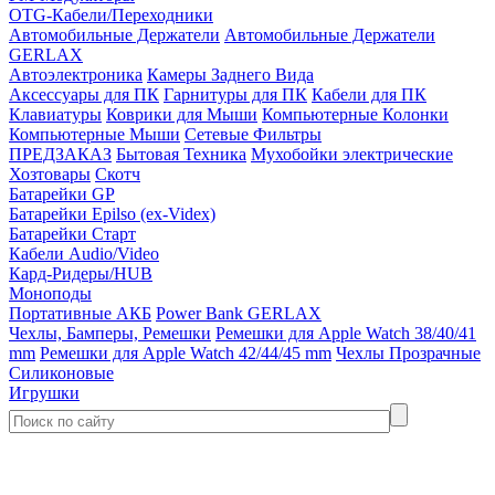
OTG-Кабели/Переходники
Автомобильные Держатели
Автомобильные Держатели
GERLAX
Автоэлектроника
Камеры Заднего Вида
Аксессуары для ПК
Гарнитуры для ПК
Кабели для ПК
Клавиатуры
Коврики для Мыши
Компьютерные Колонки
Компьютерные Мыши
Сетевые Фильтры
ПРЕДЗАКАЗ
Бытовая Техника
Мухобойки электрические
Хозтовары
Скотч
Батарейки GP
Батарейки Epilso (ex-Videx)
Батарейки Старт
Кабели Audio/Video
Кард-Ридеры/HUB
Моноподы
Портативные АКБ
Power Bank GERLAX
Чехлы, Бамперы, Ремешки
Ремешки для Apple Watch 38/40/41
mm
Ремешки для Apple Watch 42/44/45 mm
Чехлы Прозрачные
Силиконовые
Игрушки