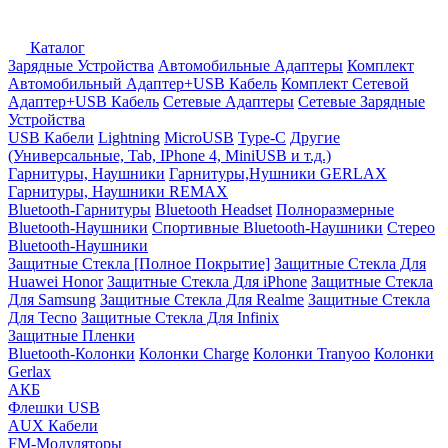
Каталог
Зарядные Устройства
Автомобильные Адаптеры
Комплект
Автомобильный Адаптер+USB Кабель
Комплект Сетевой
Адаптер+USB Кабель
Сетевые Адаптеры
Сетевые Зарядные
Устройства
USB Кабели
Lightning
MicroUSB
Type-C
Другие
(Универсальные, Tab, IPhone 4, MiniUSB и т.д.)
Гарнитуры, Наушники
Гарнитуры,Нушники GERLAX
Гарнитуры, Наушники REMAX
Bluetooth-Гарнитуры
Bluetooth Headset
Полноразмерные
Bluetooth-Наушники
Спортивные Bluetooth-Наушники
Стерео
Bluetooth-Наушники
Защитные Стекла [Полное Покрытие]
Защитные Стекла Для
Huawei Honor
Защитные Стекла Для iPhone
Защитные Стекла
Для Samsung
Защитные Стекла Для Realme
Защитные Стекла
Для Tecno
Защитные Стекла Для Infinix
Защитные Пленки
Bluetooth-Колонки
Колонки Charge
Колонки Tranyoo
Колонки
Gerlax
АКБ
Флешки USB
AUX Кабели
FM-Модуляторы