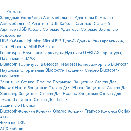
Каталог
Зарядные Устройства
Автомобильные Адаптеры
Комплект
Автомобильный Адаптер+USB Кабель
Комплект Сетевой
Адаптер+USB Кабель
Сетевые Адаптеры
Сетевые Зарядные
Устройства
USB Кабели
Lightning
MicroUSB
Type-C
Другие (Универсальные,
Tab, IPhone 4, MiniUSB и т.д.)
Гарнитуры, Наушники
Гарнитуры,Нушники GERLAX
Гарнитуры,
Наушники REMAX
Bluetooth-Гарнитуры
Bluetooth Headset
Полноразмерные Bluetooth-
Наушники
Спортивные Bluetooth-Наушники
Стерео Bluetooth-
Наушники
Защитные Стекла [Полное Покрытие]
Защитные Стекла Для
Huawei Honor
Защитные Стекла Для iPhone
Защитные Стекла Для
Samsung
Защитные Стекла Для Realme
Защитные Стекла Для
Tecno
Защитные Стекла Для Infinix
Защитные Пленки
Bluetooth-Колонки
Колонки Charge
Колонки Tranyoo
Колонки Gerlax
АКБ
Флешки USB
AUX Кабели