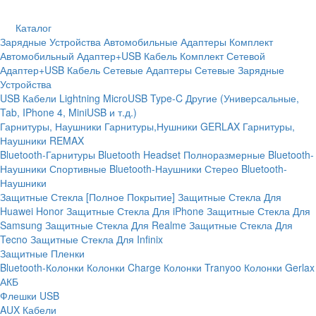
Каталог
Зарядные Устройства
Автомобильные Адаптеры
Комплект
Автомобильный Адаптер+USB Кабель
Комплект Сетевой
Адаптер+USB Кабель
Сетевые Адаптеры
Сетевые Зарядные
Устройства
USB Кабели
Lightning
MicroUSB
Type-C
Другие (Универсальные,
Tab, IPhone 4, MiniUSB и т.д.)
Гарнитуры, Наушники
Гарнитуры,Нушники GERLAX
Гарнитуры,
Наушники REMAX
Bluetooth-Гарнитуры
Bluetooth Headset
Полноразмерные Bluetooth-
Наушники
Спортивные Bluetooth-Наушники
Стерео Bluetooth-
Наушники
Защитные Стекла [Полное Покрытие]
Защитные Стекла Для
Huawei Honor
Защитные Стекла Для iPhone
Защитные Стекла Для
Samsung
Защитные Стекла Для Realme
Защитные Стекла Для
Tecno
Защитные Стекла Для Infinix
Защитные Пленки
Bluetooth-Колонки
Колонки Charge
Колонки Tranyoo
Колонки Gerlax
АКБ
Флешки USB
AUX Кабели